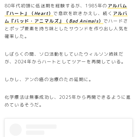
80年代初頭に低迷期を経験するが、1985年の
アルバム
『ハート』（
Heart
）
で息吹を吹きかえし、続く
アルバ
ム『バッド・アニマルズ』（
Bad Animals
）
でハードさ
とポップ要素を持ち味としたサウンドを作り出し人気を
確率した。
しばらくの間、ソロ活動をしていたウィルソン姉妹だ
が、2024年からハートとしてツアーを再開している。
しかし、アンの癌の治療のため延期に。
化学療法は無事成功し、2025年から再開できるように進
めているそうだ。