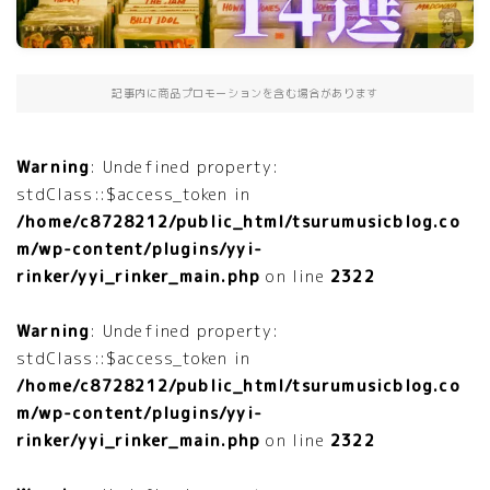
記事内に商品プロモーションを含む場合があります
Warning
: Undefined property:
stdClass::$access_token in
/home/c8728212/public_html/tsurumusicblog.co
m/wp-content/plugins/yyi-
rinker/yyi_rinker_main.php
on line
2322
Warning
: Undefined property:
stdClass::$access_token in
/home/c8728212/public_html/tsurumusicblog.co
m/wp-content/plugins/yyi-
rinker/yyi_rinker_main.php
on line
2322