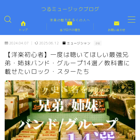
「洋楽の魅力を伝える」世界一ロックなブログ
つるミュージックブログ
洋楽の魅力を多くの人へ
MENU
トップ
当ブログの理念
お問い合わせ
トップ
TOP
2024.04.07
2025.06.12
ミュージシャン
PR
【洋楽初心者】一度は聴いてほしい最強兄
当ブログの理念
PROFILE
弟・姉妹バンド・グループ14選／教科書に
載せたいロック・スターたち
お問い合わせ
CONTACT