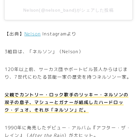
Nelson(@nelson_band)がシェアした投稿
【出典】
Nelson
Instagramより
3組目は、「ネルソン」（Nelson）
120年以上前、サーカス団やボートビル芸人からはじま
り、7世代にわたる芸能一家の歴史を持つネルソン一家。
父親でカントリー・ロック歌手のリッキー・ネルソンの
双子の息子、マシューとガナーが結成したハードロッ
ク・デュオ、それが「ネルソン」だ。
1990年に発売したデビュー・アルバム『アフター・ザ・
レイン』（
After the Rain
）が大ヒット。