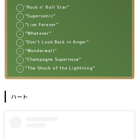
“Rock n’ Roll Star”
“Supersonic”
“Live Forever”
“Whatever”
“Don’t Look Back in Anger”
“Wonderwall”
“Champagne Supernova”
“The Shock of the Lightning”
ハート