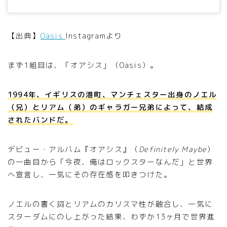
【出典】
Oasis
Instagramより
まず1組目は、「オアシス」（Oasis）。
1994年、イギリスの港町、マンチェスター出身のノエル
（兄）とリアム（弟）のギャラガー兄弟によって、結成
されたバンドだ。
デビュー・アルバム『オアシス』（
Definitely Maybe
）
の一曲目から「今夜、俺はロックスターなんだ」と世界
へ宣言し、一気にその存在感を叩きつけた。
ノエルの書く詞とリアムのカリスマ性が融合し、一気に
スターダムにのし上がった結果、わずか13ヶ月で世界進