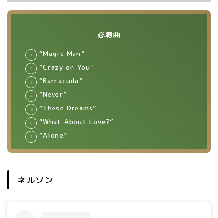
必聴曲
“Magic Man”
“Crazy on You”
“Barracuda”
“Never”
“These Dreams”
“What About Love?”
“Alone”
ネルソン