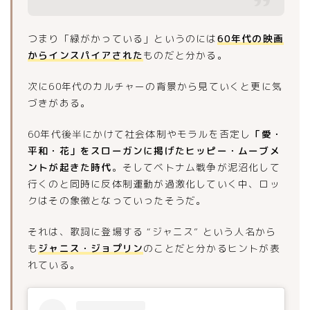
つまり「緑がかっている」というのには
60年代の映画
からインスパイアされた
ものだと分かる。
次に60年代のカルチャーの背景から見ていくと更に気
づきがある。
60年代後半にかけて社会体制やモラルを否定し
「愛・
平和・花」をスローガンに掲げたヒッピー・ムーブメ
ントが起きた時代
。そしてベトナム戦争が泥沼化して
行くのと同時に反体制運動が過激化していく中、ロッ
クはその象徴となっていったそうだ。
それは、歌詞に登場する “ジャニス” という人名から
も
ジャニス・ジョプリン
のことだと分かるヒントが表
れている。