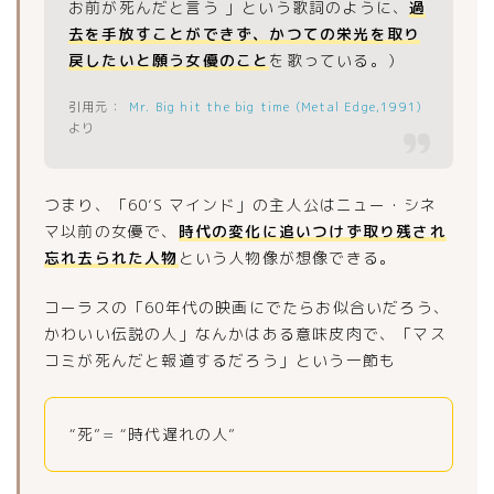
お前が死んだと言う 」という歌詞のように、
過
去を手放すことができず、かつての栄光を取り
戻したいと願う女優のこと
を歌っている。）
Mr. Big hit the big time (Metal Edge,1991)
より
つまり、「60’S マインド」の主人公はニュー・シネ
マ以前の女優で、
時代の変化に追いつけず取り残され
忘れ去られた人物
という人物像が想像できる。
コーラスの「60年代の映画にでたらお似合いだろう、
Follow Me
かわいい伝説の人」なんかはある意味皮肉で、「マス
コミが死んだと報道するだろう」という一節も
“死”= “時代遅れの人”