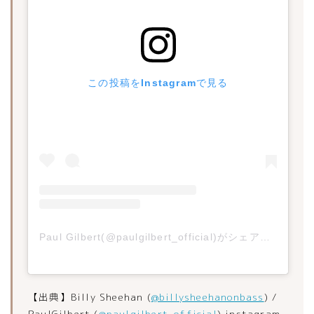
この投稿をInstagramで見る
Paul Gilbert(@paulgilbert_official)がシェアした投稿
【出典】Billy Sheehan (
@billysheehanonbass
) /
PaulGilbert (
@paulgilbert_official
) instagram