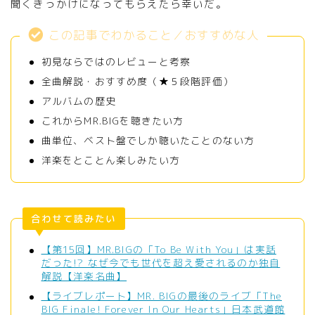
聞くきっかけになってもらえたら幸いだ。
この記事でわかること／おすすめな人
初見ならではのレビューと考察
全曲解説・おすすめ度（★５段階評価）
アルバムの歴史
これからMR.BIGを聴きたい方
曲単位、ベスト盤でしか聴いたことのない方
洋楽をとことん楽しみたい方
合わせて読みたい
【第15回】MR.BIGの「To Be With You」は実話
だった!? なぜ今でも世代を超え愛されるのか独自
解説【洋楽名曲】
【ライブレポート】MR. BIGの最後のライブ「The
BIG Finale! Forever In Our Hearts」日本武道館