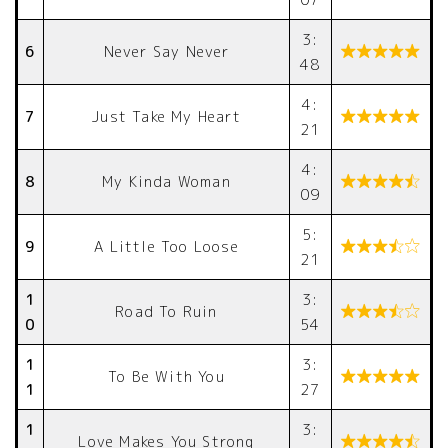
3:
6
Never Say Never

48
4:
7
Just Take My Heart

21
4:
8
My Kinda Woman

09
5:
9
A Little Too Loose

21
1
3:
Road To Ruin

0
54
1
3:
To Be With You

1
27
1
3:
Love Makes You Strong
