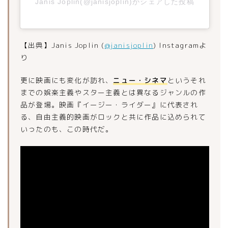
Janis Joplin(@janisjoplin)がシェアした投稿
【出典】Janis Joplin (
@janisjoplin
) Instagramよ
り
更に映画にも変化が訪れ、
ニュー・シネマ
というそれ
までの娯楽主義やスター主義とは異なるジャンルの作
品が登場。映画『イージー・ライダー』に代表され
る、自由主義的映画がロックと共に作品に込められて
いったのも、この時代だ。