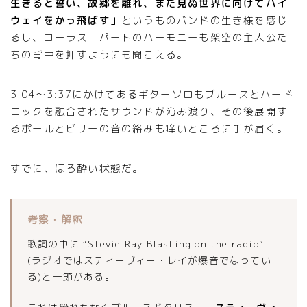
生きると誓い、故郷を離れ、まだ見ぬ世界に向けてハイ
ウェイをかっ飛ばす」
というものバンドの生き様を感じ
るし、コーラス・パートのハーモニーも架空の主人公た
ちの背中を押すようにも聞こえる。
3:04〜3:37にかけてあるギターソロもブルースとハード
ロックを融合されたサウンドが沁み渡り、その後展開す
るポールとビリーの音の絡みも痒いところに手が届く。
すでに、ほろ酔い状態だ。
考察・解釈
歌詞の中に “Stevie Ray Blasting on the radio”
(ラジオではスティーヴィー・レイが爆音でなってい
る)と一節がある。