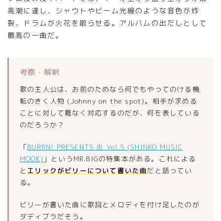
高潮に達し、シャウトやビーム光線のような音色が炸
裂、ドラムが火花を散らせる。アルバムの出だしとして
最高の一曲だ。
考察・解釈
歌の主人公は、お前のためなら何でもやってのける機
転のきく人物 (Johnny on the spot)。相手が求める
ことに対して難なく対応するのだが、何を表している
のだろうか？
「
BURRN! PRESENTS 炎 Vol.5 (SHINKO MUSIC
MOOK)
」というMR.BIGの特集本がある。これによる
と
エリックがビリーについて書いた曲
だと語ってい
る。
ビリーが書いた曲に歌詞とメロディを付け足したのが
ダディブラだそう。