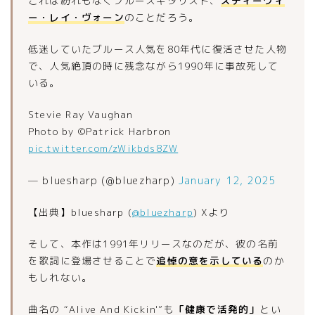
これは紛れもなくブルースギタリスト、
スティーヴィ
ー・レイ・ヴォーン
のことだろう。
低迷していたブルース人気を80年代に復活させた人物
で、人気絶頂の時に残念ながら1990年に事故死して
いる。
Stevie Ray Vaughan
Photo by ©Patrick Harbron
pic.twitter.com/zWikbds8ZW
— bluesharp (@bluezharp)
January 12, 2025
【出典】bluesharp (
@bluezharp
) Xより
そして、本作は1991年リリースなのだが、彼の名前
を歌詞に登場させることで
追悼の意を示している
のか
もしれない。
曲名の “Alive And Kickin'”も
「健康で活発的」
とい