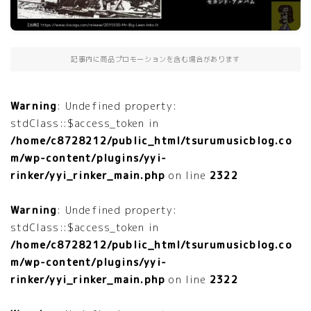
記事内に商品プロモーションを含む場合があります
Warning
: Undefined property:
stdClass::$access_token in
/home/c8728212/public_html/tsurumusicblog.co
m/wp-content/plugins/yyi-
rinker/yyi_rinker_main.php
on line
2322
Warning
: Undefined property:
stdClass::$access_token in
/home/c8728212/public_html/tsurumusicblog.co
m/wp-content/plugins/yyi-
rinker/yyi_rinker_main.php
on line
2322