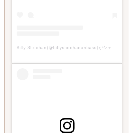
Billy Sheehan(@billysheehanonbass)がシェアした投稿