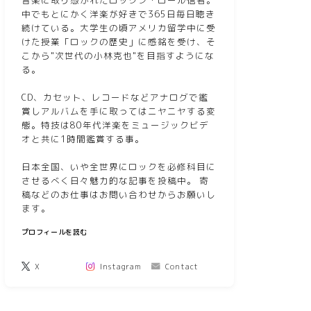
音楽に取り憑かれたロックン・ロール信者。
中でもとにかく洋楽が好きで365日毎日聴き
続けている。大学生の頃アメリカ留学中に受
けた授業「ロックの歴史」に感銘を受け、そ
こから"次世代の小林克也"を目指すようにな
る。
CD、カセット、レコードなどアナログで鑑
賞しアルバムを手に取ってはニヤニヤする変
態。特技は80年代洋楽をミュージックビデ
オと共に1時間鑑賞する事。
日本全国、いや全世界にロックを必修科目に
させるべく日々魅力的な記事を投稿中。 寄
稿などのお仕事はお問い合わせからお願いし
ます。
プロフィールを読む
X
Instagram
Contact