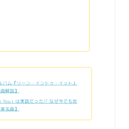
アルバム『リーン・イントゥ・イット』
全曲解説】
ith You」は実話だった!? なぜ今でも世
洋楽名曲】