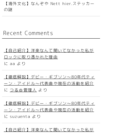
【海外文化】なんぞや Nett hier.ステッカー
の謎
Recent Comments
【自己紹介】洋楽なんて聞いてなかった私が
ロックに取り憑かれた理由
に
aa
より
【徹底解説】デビー・ギブソン～80年代ティ
ーン・アイドル〜代表曲や現在の活動を紹介
に
つる＠管理人
より
【徹底解説】デビー・ギブソン～80年代ティ
ーン・アイドル〜代表曲や現在の活動を紹介
に
suzuenta
より
【自己紹介】洋楽なんて聞いてなかった私が