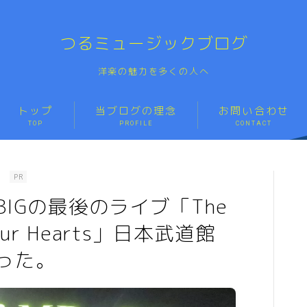
「洋楽の魅力を伝える」世界一ロックなブログ
つるミュージックブログ
洋楽の魅力を多くの人へ
トップ
当ブログの理念
お問い合わせ
TOP
PROFILE
CONTACT
トップ
TOP
当ブログの理念
PROFILE
ト
PR
BIGの最後のライブ「The
お問い合わせ
CONTACT
In Our Hearts」日本武道館
った。