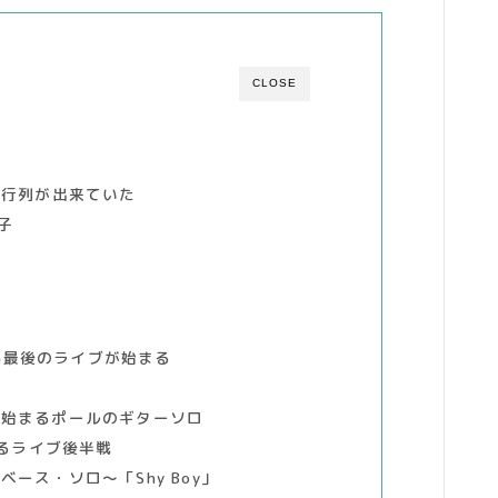
CLOSE
の行列が出来ていた
様子
IG最後のライブが始まる
化
ら始まるポールのギターソロ
で開けるライブ後半戦
ース・ソロ〜「Shy Boy」