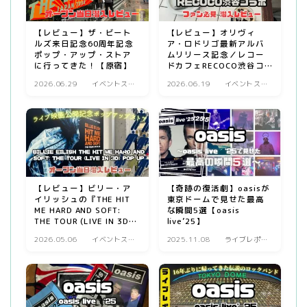
【レビュー】ザ・ビート
【レビュー】オリヴィ
ルズ来日記念60周年記念
ア・ロドリゴ最新アルバ
ポップ・アップ・ストア
ムリリース記念／レコー
に行ってきた！【原宿】
ドカフェRECOCO渋谷コ
ラボに行ってみた！
2026.06.29
イベントスト
2026.06.19
イベントスト
ア
ア
【レビュー】ビリー・ア
【奇跡の復活劇】oasisが
イリッシュの『THE HIT
東京ドームで見せた最高
ME HARD AND SOFT:
な瞬間5選【oasis
THE TOUR (LIVE IN 3D)
live’25】
POP UP』に行ってみた
2026.05.06
イベントスト
2025.11.08
ライブレポー
【原宿/表参道】
ア
ト