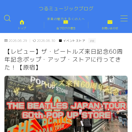
「洋楽の魅力を伝える」世界一ロックなブログ
つるミュージックブログ
洋楽の魅力を多くの人へ
MENU
トップ
当ブログの理念
お問い合わせ
トップ
TOP
2026.06.29
2026.06.30
イベントストア
PR
【レビュー】ザ・ビートルズ来日記念60周
当ブログの理念
PROFILE
年記念ポップ・アップ・ストアに行ってき
た！【原宿】
お問い合わせ
CONTACT